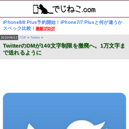
iPhone8/8 Plus予約開始！iPhone7/7 Plusと何が違うか
スペック比較！
最新ブログ
2015/06/12
TOP
>
Twitter
>
TwitterのDMが140文字制限を撤廃へ。1万文字ま
で送れるように