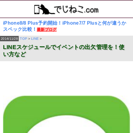
iPhone8/8 Plus予約開始！iPhone7/7 Plusと何が違うか
スペック比較！
最新ブログ
2014/11/28
TOP
>
LINE
>
LINEスケジュールでイベントの出欠管理を！使
い方など