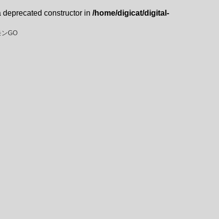
a deprecated constructor in
/home/digicat/digital-
ンGO