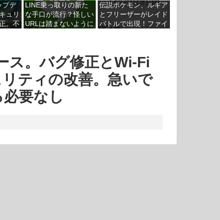
アップデ
LINE乗っ取りの新た
伝説ポケモン、ルギア
キュリ
な手口が流行？怪しい
とフリーザーがレイド
正。不
URLは踏まないように
バトルで出現！ファイ
4ビュー
3ビュー
さそう
ヤーやサンダーは後日
リリース。バグ修正とWi-Fi
ュリティの改善。急いで
る必要なし