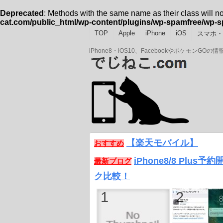
Deprecated
: Methods with the same name as their class will n
cat.com/public_html/wp-content/plugins/wp-spamfree/wp-
TOP
Apple
iPhone
iOS
スマホ・A
iPhone8・iOS10、Facebookやポケモン
【楽天モバイル】
おすすめ
iPhone8/8 Plus
最新ブログ
ク比較！