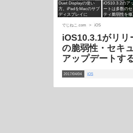
Duet Displayの使い
iOS10.3.2の
方。iPadをMacのサブ
ートは多数のセ
ディスプレイに
ティ脆弱性を修
4ビュー
4ビュー
具合は今の所な
でじねこ.com
>
iOS
iOS10.3.1が
の脆弱性・セキ
アップデートす
2017/04/04
iOS