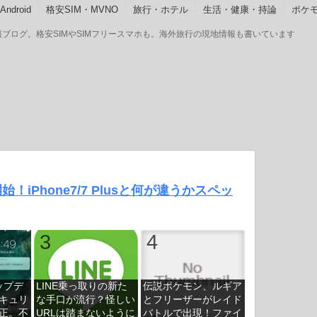
ndroid
格安SIM・MVNO
旅行・ホテル
生活・健康・持論
ポケモ
GOの情報ブログ。格安SIMやSIMフリースマホも。海外旅行の現地情報も書いています
予約開始！iPhone7/7 Plusと何が違うかスペッ
アップデ
LINE乗っ取りの新た
伝説ポケモン、ルギア
キュリ
な手口が流行？怪しい
とフリーザーがレイド
正。不
URLは踏まないように
バトルで出現！ファイ