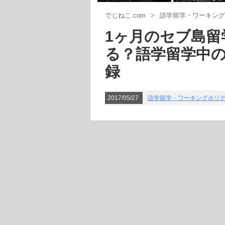
4ビュー
4ビュー
の感染対策
具合は今の所な
でじねこ.com
>
語学留学・ワーキング
1ヶ月のセブ島留
る？語学留学中
録
2017/05/27
語学留学・ワーキングホリ