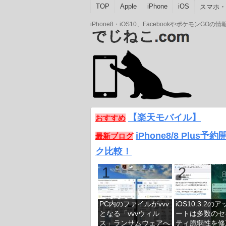
TOP
Apple
iPhone
iOS
スマホ・A
iPhone8・iOS10、Facebookやポケモン
【楽天モバイル】
おすすめ
iPhone8/8 Plus
最新ブログ
ク比較！
PC内のファイルがvvv
iOS10.3.2の
となる「vvvウィル
ートは多数のセ
ス」ランサムウェアへ
ティ脆弱性を修