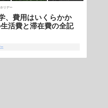
4ビュー
4ビュー
さそう
ヤーやサンダーは後日
ホリデー
学、費用はいくらかか
の生活費と滞在費の全記
デー