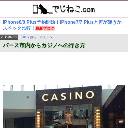
iPhone8/8 Plus予約開始！iPhone7/7 Plusと何が違うか
スペック比較！
最新ブログ
2015/07/29
TOP
>
旅行・ホテル
>
パース市内からカジノへの行き方