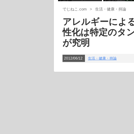
4ビュー
4ビュー
具合は今の所な
でじねこ.com
>
生活・健康・持論
アレルギーによ
性化は特定のタン
が究明
2012/06/12
生活・健康・持論