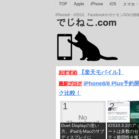
TOP
Apple
iPhone
iOS
スマホ・A
iPhone8・iOS10、Facebookやポケモン
【楽天モバイル】
おすすめ
iPhone8/8 Plus
最新ブログ
ク比較！
Duet Displayの使い
iOS10.3.2の
方。iPadをMacのサブ
ートは多数のセ
ディスプレイに
ティ脆弱性を修