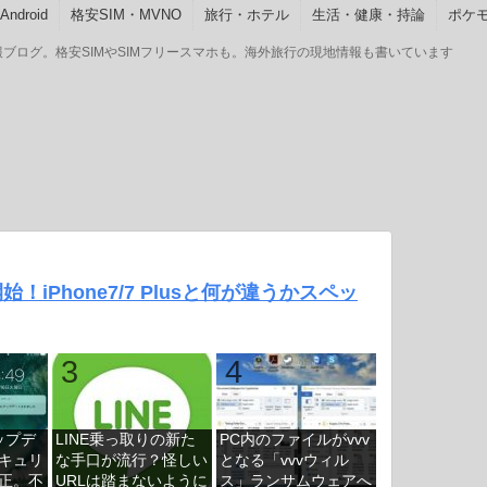
ndroid
格安SIM・MVNO
旅行・ホテル
生活・健康・持論
ポケモ
GOの情報ブログ。格安SIMやSIMフリースマホも。海外旅行の現地情報も書いています
予約開始！iPhone7/7 Plusと何が違うかスペッ
アップデ
LINE乗っ取りの新た
PC内のファイルがvvv
キュリ
な手口が流行？怪しい
となる「vvvウィル
正。不
URLは踏まないように
ス」ランサムウェアへ