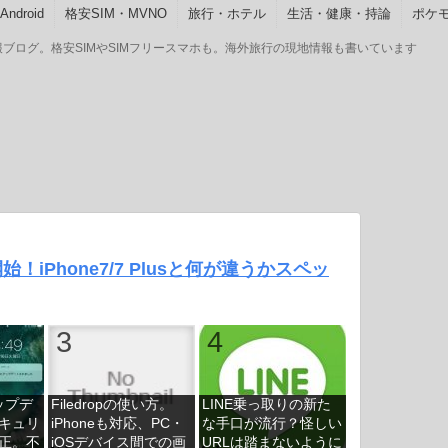
ndroid
格安SIM・MVNO
旅行・ホテル
生活・健康・持論
ポケモ
GOの情報ブログ。格安SIMやSIMフリースマホも。海外旅行の現地情報も書いています
予約開始！iPhone7/7 Plusと何が違うかスペッ
アップデ
Filedropの使い方。
LINE乗っ取りの新た
キュリ
iPhoneも対応、PC・
な手口が流行？怪しい
正。不
iOSデバイス間での画
URLは踏まないように