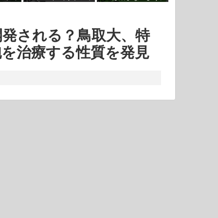
4ビュー
4ビュー
さそう
像の転送が一瞬で
開発される？鳥取大、特
胞を治療する性質を発見