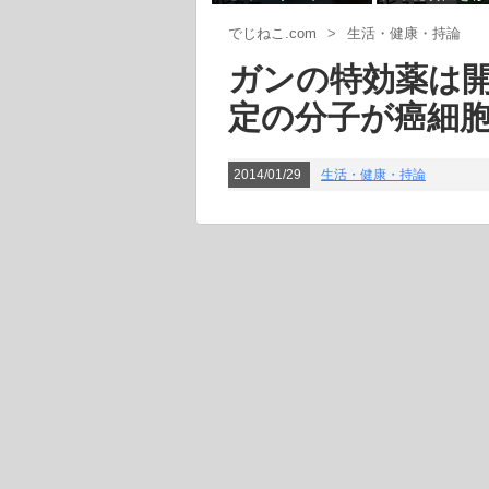
9ビュー
6ビュー
の感染対策
具合は今の所な
でじねこ.com
>
生活・健康・持論
ガンの特効薬は
定の分子が癌細
2014/01/29
生活・健康・持論