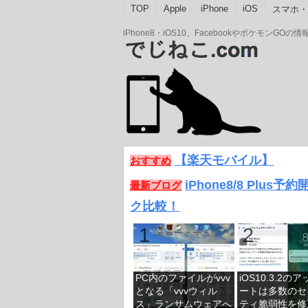
TOP
Apple
iPhone
iOS
スマホ・A
iPhone8・iOS10、Facebookやポケモン
【楽天モバイル】
おすすめ
iPhone8/8 Plus
最新ブログ
ク比較！
PC内のファイルがvvv
iOS10.3.2の
となる「vvvウィル
ートは多数のセ
ス」ランサムウェアへ
ティ脆弱性を修