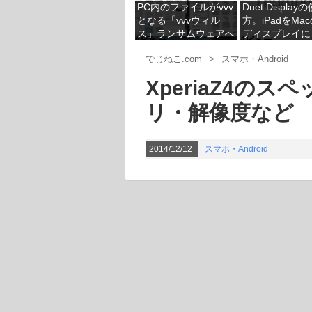
PC内のファイルがvvv
Duet Display
となる「vvvウィル
方。iPadをMa
ス」ランサムウェアへ
ディスプレイに
4ビュー
4ビュー
の感染対策
でじねこ.com
>
スマホ・Android
XperiaZ4の
リ・解像度など
2014/12/12
スマホ・Android