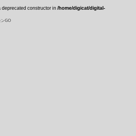
a deprecated constructor in
/home/digicat/digital-
ンGO