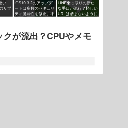
の使い
iOS10.3.2のアップデ
LINE乗っ取りの新た
cのサブ
ートは多数のセキュリ
な手口が流行？怪しい
ティ脆弱性を修正。不
URLは踏まないように
4ビュー
4ビュー
具合は今の所なさそう
スペックが流出？CPUやメモ