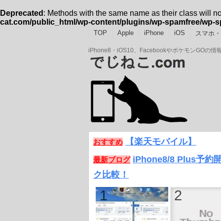
Deprecated
: Methods with the same name as their class will n
cat.com/public_html/wp-content/plugins/wp-spamfree/wp-
TOP
Apple
iPhone
iOS
スマホ・A
iPhone8・iOS10、Facebookやポケモン
【楽天モバイル】
おすすめ
iPhone8/8 Plus
最新ブログ
ク比較！