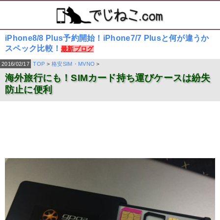
iPhone8/8 Plus予約開始！iPhone7/7 Plusと何が違うか
スペック比較！
最新ブログ
2016/02/17
TOP
>
格安SIM・MVNO
>
海外旅行にも！SIMカード持ち運びケースは紛失
防止に便利