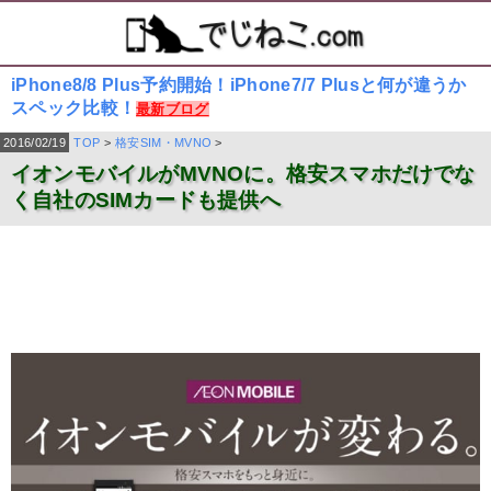
iPhone8/8 Plus予約開始！iPhone7/7 Plusと何が違うか
スペック比較！
最新ブログ
2016/02/19
TOP
>
格安SIM・MVNO
>
イオンモバイルがMVNOに。格安スマホだけでな
く自社のSIMカードも提供へ