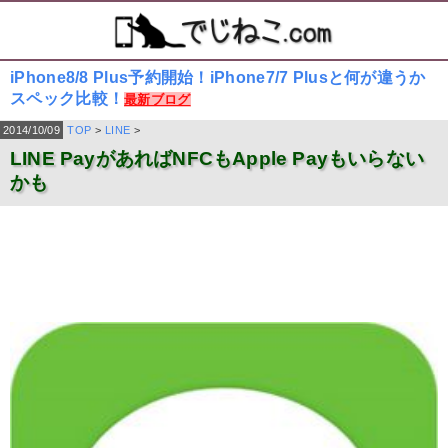
iPhone8/8 Plus予約開始！iPhone7/7 Plusと何が違うか
スペック比較！
最新ブログ
2014/10/09
TOP
>
LINE
>
LINE PayがあればNFCもApple Payもいらない
かも