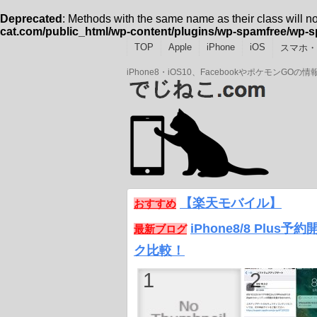
Deprecated
: Methods with the same name as their class will n
cat.com/public_html/wp-content/plugins/wp-spamfree/wp-
TOP
Apple
iPhone
iOS
スマホ・A
iPhone8・iOS10、Facebookやポケモン
【楽天モバイル】
おすすめ
iPhone8/8 Plus
最新ブログ
ク比較！