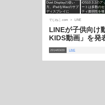
Duet Displayの使い
iOS10.3.2の
方。iPadをMacのサブ
ートは多数のセ
ディスプレイに
ティ脆弱性を修
4ビュー
4ビュー
具合は今の所な
でじねこ.com
>
LINE
LINEが子供向け
KIDS動画」を発
2014/03/20
LINE