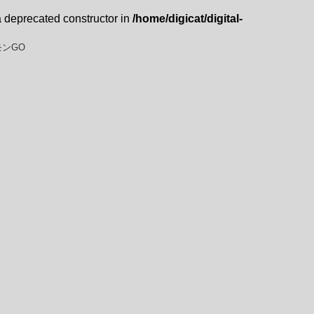
a deprecated constructor in
/home/digicat/digital-
ンGO