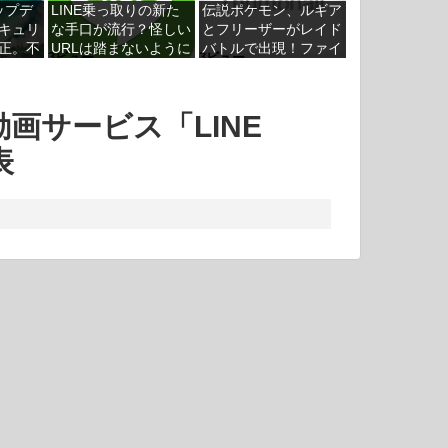
アップデ
LINE乗っ取りの新た
伝説ポケモン、ルギア
キュリ
な手口が流行？怪しい
とフリーザーがレイド
正。不
URLは踏まないように
バトルで出現！ファイ
3ビュー
3ビュー
さそう
ヤーやサンダーは後日
動画サービス「LINE
表