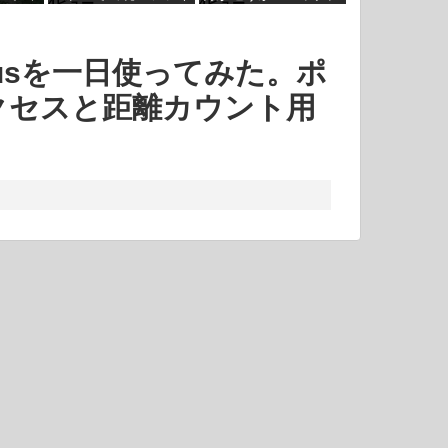
4ビュー
4ビュー
さそう
ヤーやサンダーは後日
較！
 Plusを一日使ってみた。ポ
クセスと距離カウント用