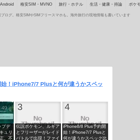
ndroid
格安SIM・MVNO
旅行・ホテル
生活・健康・持論
ポケモ
GOの情報ブログ。格安SIMやSIMフリースマホも。海外旅行の現地情報も書いています
予約開始！iPhone7/7 Plusと何が違うかスペッ
アップデ
伝説ポケモン、ルギア
iPhone8/8 Plus予約開
キュリ
とフリーザーがレイド
始！iPhone7/7 Plusと
正。不
バトルで出現！ファイ
何が違うかスペック比