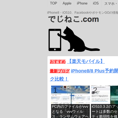
TOP
Apple
iPhone
iOS
スマホ・A
iPhone8・iOS10、Facebookやポケモン
【楽天モバイル】
おすすめ
iPhone8/8 Plus
最新ブログ
ク比較！
PC内のファイルがvvv
iOS10.3.2の
となる「vvvウィル
ートは多数のセ
ス」ランサムウェアへ
ティ脆弱性を修