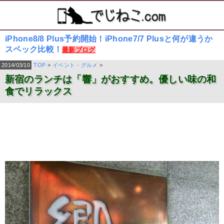
iPhone8/8 Plus予約開始！iPhone7/7 Plusと何が違うか
スペック比較！
最新ブログ
2014/03/10
TOP
>
イベント・グルメ
>
新宿のランチは「響」がおすすめ。優しい味の和
食でリラックス