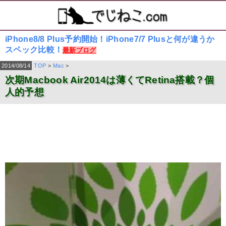
iPhone8/8 Plus予約開始！iPhone7/7 Plusと何が違うか
スペック比較！
最新ブログ
2014/08/14
TOP
>
Mac
>
次期Macbook Air2014は薄くてRetina搭載？個
人的予想