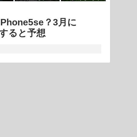
4ビュー
4ビュー
具合は今の所なさそう
hone5se？3月に
をすると予想