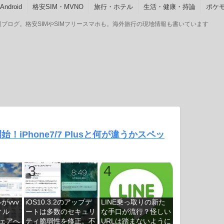
ndroid
格安SIM・MVNO
旅行・ホテル
生活・健康・持論
ポケモ
GOの情報ブログ。格安SIMやSIMフリースマホも。海外旅行の現地情報も書いています
予約開始！iPhone7/7 Plusと何が違うかスペッ
がvvv
iOS10.3.2のアップデ
LINE乗っ取りの新た
ィル
ートは多数のセキュリ
な手口が流行？怪しい
ェアへ
ティ脆弱性を修正。不
URLは踏まないように