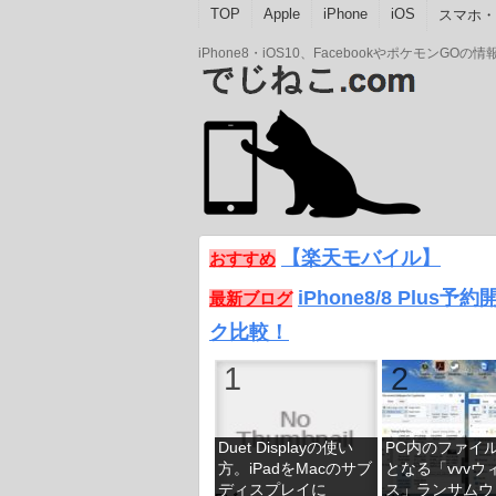
TOP
Apple
iPhone
iOS
スマホ・A
iPhone8・iOS10、Facebookやポケモン
【楽天モバイル】
おすすめ
iPhone8/8 Plus
最新ブログ
ク比較！
Duet Displayの使い
PC内のファイル
方。iPadをMacのサブ
となる「vvvウ
ディスプレイに
ス」ランサムウ