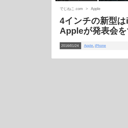
5ビュー
4ビュー
の感染対策
でじねこ.com
>
Apple
4インチの新型はiP
Appleが発表会
2016/01/24
Apple
,
iPhone