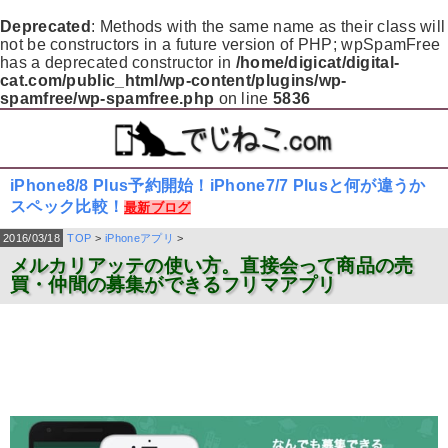
Deprecated
: Methods with the same name as their class will
not be constructors in a future version of PHP; wpSpamFree
has a deprecated constructor in
/home/digicat/digital-
cat.com/public_html/wp-content/plugins/wp-
spamfree/wp-spamfree.php
on line
5836
iPhone8/8 Plus予約開始！iPhone7/7 Plusと何が違うか
スペック比較！
最新ブログ
2016/03/18
TOP
>
iPhoneアプリ
>
メルカリアッテの使い方。直接会って商品の売
買・仲間の募集ができるフリマアプリ