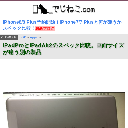
iPhone8/8 Plus予約開始！iPhone7/7 Plusと何が違うか
スペック比較！
最新ブログ
2015/09/10
TOP
>
Apple
>
iPadProとiPadAir2のスペック比較。画面サイズ
が違う別の製品