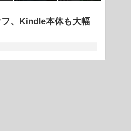
4ビュー
4ビュー
は後日
の感染対策
具合は今の所なさそう
%オフ、Kindle本体も大幅